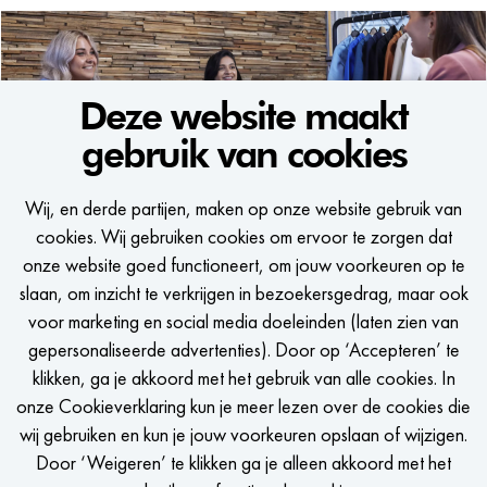
Voornaam
Deze website maakt
gebruik van cookies
WE WOULD LIKE TO KEEP
Achternaam
Wij, en derde partijen, maken op onze website gebruik van
IN TOUCH
E-mailadres
cookies. Wij gebruiken cookies om ervoor te zorgen dat
onze website goed functioneert, om jouw voorkeuren op te
Een seintje krijgen als er een passende vacature is?
slaan, om inzicht te verkrijgen in bezoekersgedrag, maar ook
Telefoonnummer (optioneel)
voor marketing en social media doeleinden (laten zien van
gepersonaliseerde advertenties). Door op ‘Accepteren’ te
LinkedIn URL
klikken, ga je akkoord met het gebruik van alle cookies. In
onze Cookieverklaring kun je meer lezen over de cookies die
STEL JOB ALERT IN
wij gebruiken en kun je jouw voorkeuren opslaan of wijzigen.
Upload je CV
Door ‘Weigeren’ te klikken ga je alleen akkoord met het
Kies bestand