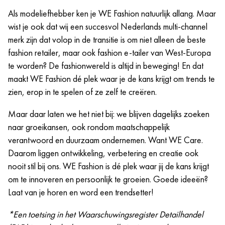
Wij evalueren alle sollicitanten op basis van competenties,
Jaarlijkse “Moments that matter day”; een extra vrije
Als modeliefhebber ken je WE Fashion natuurlijk allang. Maar
ervaring en equal pay m/v/x.
dag die jij mag inzetten op een dag met een speciale
wist je ook dat wij een succesvol Nederlands multi-channel
betekenis voor jou.
merk zijn dat volop in de transitie is om niet alleen de beste
De kans om continu te leren en te ontwikkelen, zowel
fashion retailer, maar ook fashion e-tailer van West-Europa
vakinhoudelijk als persoonlijk. Vanuit onze WE
te worden? De fashionwereld is altijd in beweging! En dat
Academy bieden we bijvoorbeeld verschillende
maakt WE Fashion dé plek waar je de kans krijgt om trends te
opleidings- en trainingsmogelijkheden die jij nodig
zien, erop in te spelen of ze zelf te creëren.
hebt om bij ons te excelleren.
Crewmeetings, events en meer!
Maar daar laten we het niet bij: we blijven dagelijks zoeken
naar groeikansen, ook rondom maatschappelijk
verantwoord en duurzaam ondernemen. Want WE Care.
Daarom liggen ontwikkeling, verbetering en creatie ook
nooit stil bij ons. WE Fashion is dé plek waar jij de kans krijgt
om te innoveren en persoonlijk te groeien. Goede ideeën?
Laat van je horen en word een trendsetter!
*Een toetsing in het Waarschuwingsregister Detailhandel