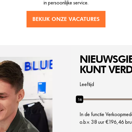
in persoonlijke service.
BEKIJK ONZE VACATURES
NIEUWSGIE
KUNT VER
Leeftijd
16
In de functie Verkoopmedew
o.b.v. 38 uur €196,46 bru