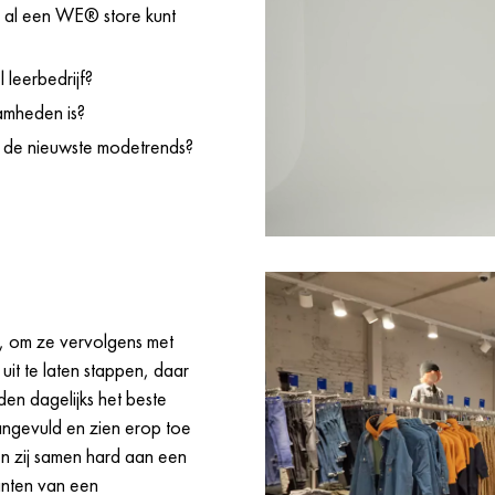
s al een WE® store kunt
 leerbedrijf?
aamheden is?
er de nieuwste modetrends?
ok, om ze vervolgens met
uit te laten stappen, daar
en dagelijks het beste
angevuld en zien erop toe
en zij samen hard aan een
anten van een