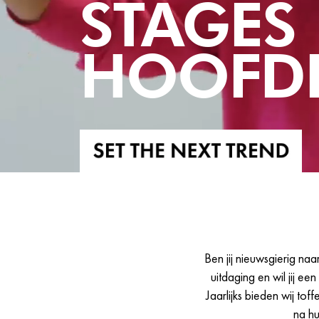
STAGES
HOOFD
Ben jij nieuwsgierig na
uitdaging en wil jij ee
Jaarlijks bieden wij tof
na hu