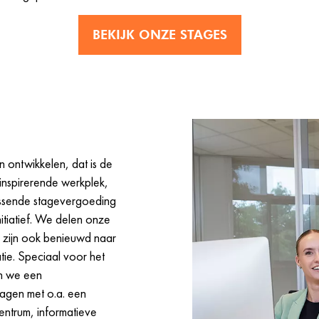
BEKIJK ONZE STAGES
n ontwikkelen, dat is de
 inspirerende werkplek,
assende stagevergoeding
itiatief. We delen onze
r zijn ook benieuwd naar
ie. Speciaal voor het
en we een
en met o.a. een
entrum, informatieve