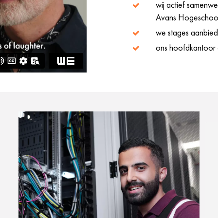
wij actief samenw
Avans Hogeschoo
we stages aanbi
ons hoofdkantoor el