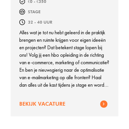
€0 - €350
STAGE
32 - 40 UUR
Alles wat je tot nu hebt geleerd in de praktijk
brengen en ruimte krijgen voor eigen ideeën
en projecten? Dat betekent stage lopen bij
ons! Volg jij een hbo opleiding in de richting
van e-commerce, marketing of communicatie?
En ben je nieuwsgierig naar de optimalisatie
van e-mailmarketing op alle fronten? Haal
dan alles uit de kast tijdens je stage en word
een trendsetter bij WE Fashion!
BEKIJK VACATURE