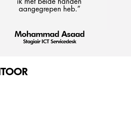
ik met beide handen
aangegrepen heb.”
Mohammad Asaad
Stagiair ICT Servicedesk
NTOOR