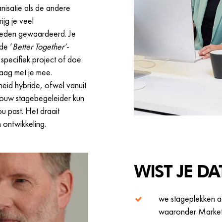
nisatie als de andere
ijg je veel
heden gewaardeerd. Je
de ‘
Better Together’
-
 specifiek project of doe
aag met je mee.
heid hybride, ofwel vanuit
 jouw stagebegeleider kun
ou past. Het draait
n ontwikkeling.
WIST JE DAT
we stageplekken a
waaronder Marketi