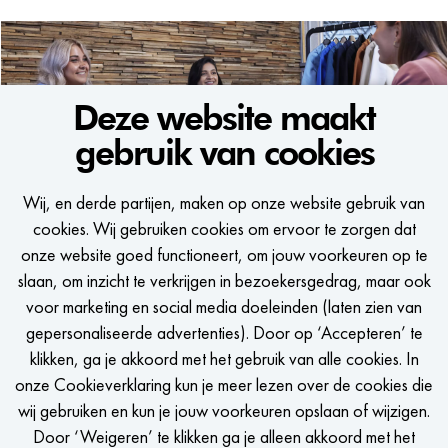
Deze website maakt
gebruik van cookies
WE WOULD LIKE
Wij, en derde partijen, maken op onze website gebruik van
TO KEEP IN TOUCH
cookies. Wij gebruiken cookies om ervoor te zorgen dat
onze website goed functioneert, om jouw voorkeuren op te
Een seintje krijgen zodra er een passende vacature is?
slaan, om inzicht te verkrijgen in bezoekersgedrag, maar ook
voor marketing en social media doeleinden (laten zien van
gepersonaliseerde advertenties). Door op ‘Accepteren’ te
klikken, ga je akkoord met het gebruik van alle cookies. In
onze Cookieverklaring kun je meer lezen over de cookies die
STEL JOB ALERT IN
wij gebruiken en kun je jouw voorkeuren opslaan of wijzigen.
Door ‘Weigeren’ te klikken ga je alleen akkoord met het