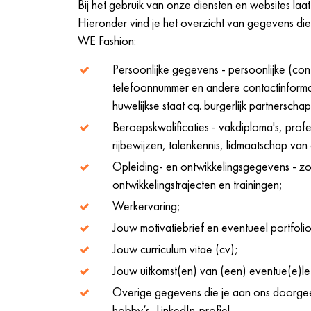
Bij het gebruik van onze diensten en websites la
Hieronder vind je het overzicht van gegevens die je
WE Fashion:
Persoonlijke gegevens - persoonlijke (co
telefoonnummer en andere contactinformati
huwelijkse staat cq. burgerlijk partnerschap,
Beroepskwalificaties - vakdiploma's, prof
rijbewijzen, talenkennis, lidmaatschap van
Opleiding- en ontwikkelingsgegevens - zo
ontwikkelingstrajecten en trainingen;
Werkervaring;
Jouw motivatiebrief en eventueel portfoli
Jouw curriculum vitae (cv);
Jouw uitkomst(en) van (een) eventue(e)le
Overige gegevens die je aan ons doorgeeft
hobby’s, LinkedIn-profiel.