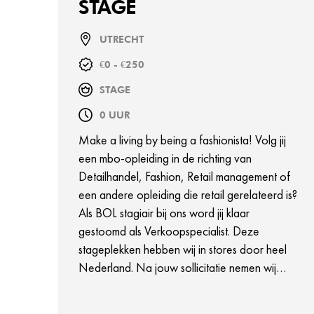
STAGE
UTRECHT
€0 - €250
STAGE
0 UUR
Make a living by being a fashionista! Volg jij
een mbo-opleiding in de richting van
Detailhandel, Fashion, Retail management of
een andere opleiding die retail gerelateerd is?
Als BOL stagiair bij ons word jij klaar
gestoomd als Verkoopspecialist. Deze
stageplekken hebben wij in stores door heel
Nederland. Na jouw sollicitatie nemen wij
contact op om voor jou de best passende
store/locatie te vinden.