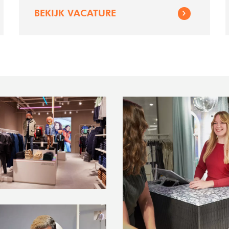
wij in stores door heel Nederland. Na jouw
BEKIJK VACATURE
sollicitatie nemen wij contact op om voor jou
de best passende store/locatie te vinden.