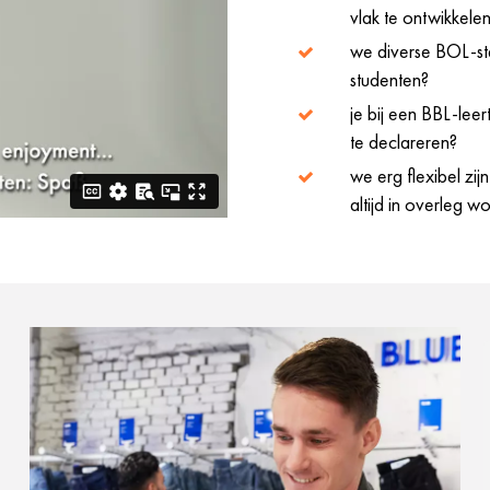
vlak te ontwikkele
we diverse BOL-s
studenten?
je bij een BBL-leert
te declareren?
we erg flexibel zij
altijd in overleg w