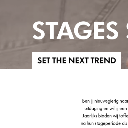
STAGES
Ben jij nieuwsgierig na
uitdaging en wil jij ee
Jaarlijks bieden wij tof
na hun stageperiode als 