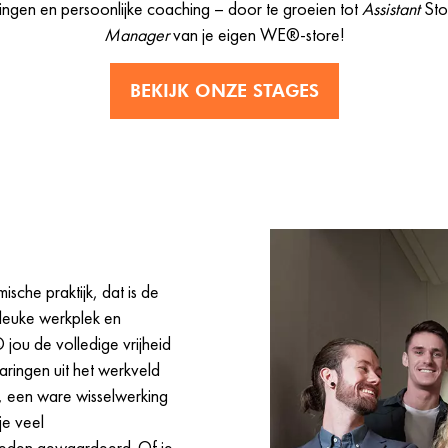
ningen en persoonlijke coaching – door te groeien tot
Assistant
Sto
Manager
van je eigen WE®-store!
BEKIJK ONZE STAGES
ische praktijk, dat is de
 leuke werkplek en
jou de volledige vrijheid
aringen uit het werkveld
, een ware wisselwerking
je veel
eden gewaardeerd. Of je