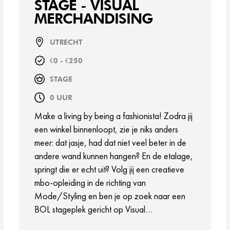
STAGE - VISUAL
MERCHANDISING
UTRECHT
€0 - €250
STAGE
0 UUR
Make a living by being a fashionista! Zodra jij
een winkel binnenloopt, zie je niks anders
meer: dat jasje, had dat niet veel beter in de
andere wand kunnen hangen? En de etalage,
springt die er echt uit? Volg jij een creatieve
mbo-opleiding in de richting van
Mode/Styling en ben je op zoek naar een
BOL stageplek gericht op Visual
Merchandising? Deze stageplekken hebben