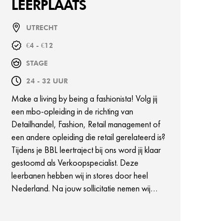
LEERPLAATS
UTRECHT
€4 - €12
STAGE
24 - 32 UUR
Make a living by being a fashionista! Volg jij
een mbo-opleiding in de richting van
Detailhandel, Fashion, Retail management of
een andere opleiding die retail gerelateerd is?
Tijdens je BBL leertraject bij ons word jij klaar
gestoomd als Verkoopspecialist. Deze
leerbanen hebben wij in stores door heel
Nederland. Na jouw sollicitatie nemen wij
contact op om voor jou de best passende
store/locatie te vinden.