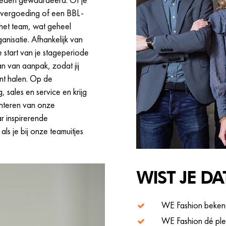
evergoeding of een BBL-
t het team, wat geheel
ganisatie. Afhankelijk van
e start van je stageperiode
an van aanpak, zodat jij
unt halen. Op de
 sales en service en krijg
senteren van onze
r inspirerende
ls je bij onze teamuitjes
WIST JE DAT
WE Fashion bekend 
WE Fashion dé plek