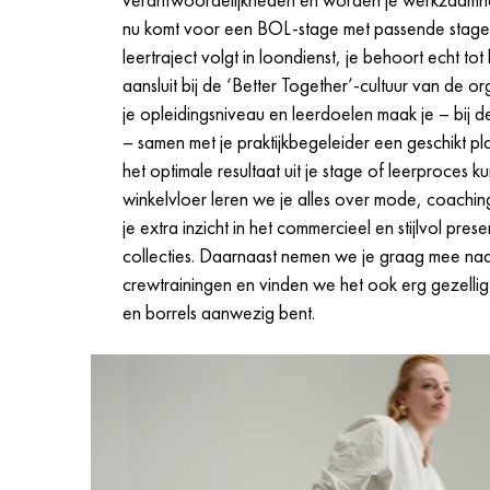
nu komt voor een BOL-stage met passende stag
leertraject volgt in loondienst, je behoort echt to
aansluit bij de ‘Better Together’-cultuur van de or
je opleidingsniveau en leerdoelen maak je – bij d
– samen met je praktijkbegeleider een geschikt pl
het optimale resultaat uit je stage of leerproces k
winkelvloer leren we je alles over mode, coaching,
je extra inzicht in het commercieel en stijlvol pre
collecties. Daarnaast nemen we je graag mee naa
crewtrainingen en vinden we het ook erg gezellig a
en borrels aanwezig bent.