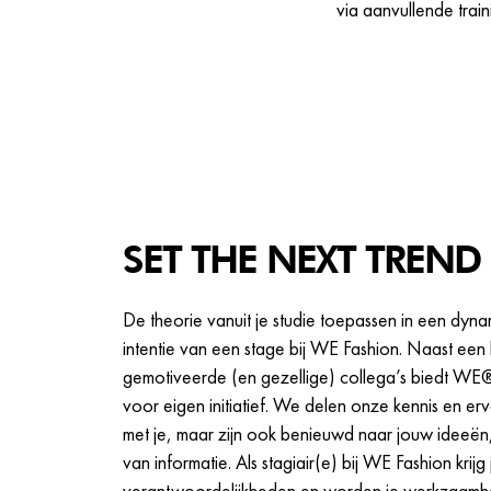
via aanvullende trai
SET THE NEXT TREND
De theorie vanuit je studie toepassen in een dynam
intentie van een stage bij WE Fashion. Naast een
gemotiveerde (en gezellige) collega’s biedt WE® 
voor eigen initiatief. We delen onze kennis en erv
met je, maar zijn ook benieuwd naar jouw ideeën
van informatie. Als stagiair(e) bij WE Fashion krijg 
verantwoordelijkheden en worden je werkzaamh