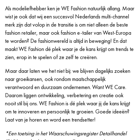
Wij evalueren alle sollicitanten op basis van competenties,
Jaarlijkse “Moments that matter day”; een extra vrije
Als modeliefhebber ken je WE Fashion natuurlijk allang. Maar
ervaring en equal pay m/v/x.
dag die jij mag inzetten op een dag met een speciale
wist je ook dat wij een succesvol Nederlands multi-channel
betekenis voor jou.
merk zijn dat volop in de transitie is om niet alleen de beste
De kans om continu te leren en te ontwikkelen, zowel
fashion retailer, maar ook fashion e-tailer van West-Europa
vakinhoudelijk als persoonlijk. Vanuit onze WE
te worden? De fashionwereld is altijd in beweging! En dat
Academy bieden we bijvoorbeeld verschillende
maakt WE Fashion dé plek waar je de kans krijgt om trends te
opleidings- en trainingsmogelijkheden die jij nodig
zien, erop in te spelen of ze zelf te creëren.
hebt om bij ons te excelleren.
Crewmeetings, events en meer!
Maar daar laten we het niet bij: we blijven dagelijks zoeken
naar groeikansen, ook rondom maatschappelijk
verantwoord en duurzaam ondernemen. Want WE Care.
Daarom liggen ontwikkeling, verbetering en creatie ook
nooit stil bij ons. WE Fashion is dé plek waar jij de kans krijgt
om te innoveren en persoonlijk te groeien. Goede ideeën?
Laat van je horen en word een trendsetter!
*Een toetsing in het Waarschuwingsregister Detailhandel