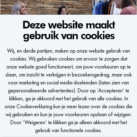
Voornaam
Deze website maakt
gebruik van cookies
WE WOULD LIKE TO KEEP
Achternaam
Wij, en derde partijen, maken op onze website gebruik van
IN TOUCH
E-mailadres
cookies. Wij gebruiken cookies om ervoor te zorgen dat
onze website goed functioneert, om jouw voorkeuren op te
Een seintje krijgen als er een passende vacature is?
slaan, om inzicht te verkrijgen in bezoekersgedrag, maar ook
Telefoonnummer (optioneel)
voor marketing en social media doeleinden (laten zien van
gepersonaliseerde advertenties). Door op ‘Accepteren’ te
LinkedIn URL
klikken, ga je akkoord met het gebruik van alle cookies. In
onze Cookieverklaring kun je meer lezen over de cookies die
STEL JOB ALERT IN
wij gebruiken en kun je jouw voorkeuren opslaan of wijzigen.
Upload je CV
Door ‘Weigeren’ te klikken ga je alleen akkoord met het
Kies bestand
gebruik van functionele cookies.