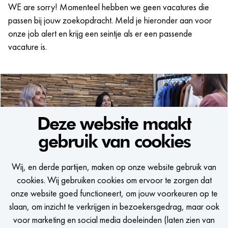
WE are sorry! Momenteel hebben we geen vacatures die
passen bij jouw zoekopdracht. Meld je hieronder aan voor
onze job alert en krijg een seintje als er een passende
vacature is.
Deze website maakt
gebruik van cookies
WE WOULD LIKE TO KEEP
Wij, en derde partijen, maken op onze website gebruik van
IN TOUCH
cookies. Wij gebruiken cookies om ervoor te zorgen dat
onze website goed functioneert, om jouw voorkeuren op te
Een seintje krijgen zodra er een passende vacature is?
slaan, om inzicht te verkrijgen in bezoekersgedrag, maar ook
voor marketing en social media doeleinden (laten zien van