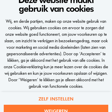
gebruik van cookies
WE WOULD LIKE TO KEEP
Wij, en derde partijen, maken op onze website gebruik van
IN TOUCH
cookies. Wij gebruiken cookies om ervoor te zorgen dat
onze website goed functioneert, om jouw voorkeuren op te
Een seintje krijgen zodra er een passende vacature is?
slaan, om inzicht te verkrijgen in bezoekersgedrag, maar ook
voor marketing en social media doeleinden (laten zien van
gepersonaliseerde advertenties). Door op ‘Accepteren’ te
klikken, ga je akkoord met het gebruik van alle cookies. In
onze Cookieverklaring kun je meer lezen over de cookies die
STEL JOB ALERT IN
wij gebruiken en kun je jouw voorkeuren opslaan of wijzigen.
Door ‘Weigeren’ te klikken ga je alleen akkoord met het
gebruik van functionele cookies.
ZELF INSTELLEN
Privacy
Cookies
WEIGEREN