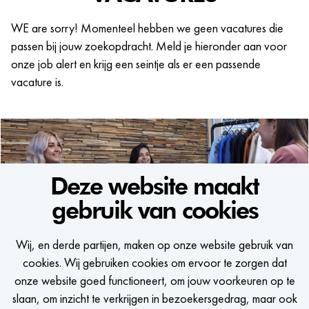
WE are sorry! Momenteel hebben we geen vacatures die
passen bij jouw zoekopdracht. Meld je hieronder aan voor
onze job alert en krijg een seintje als er een passende
vacature is.
Deze website maakt
gebruik van cookies
WE WOULD LIKE TO KEEP
Wij, en derde partijen, maken op onze website gebruik van
IN TOUCH
cookies. Wij gebruiken cookies om ervoor te zorgen dat
onze website goed functioneert, om jouw voorkeuren op te
Een seintje krijgen zodra er een passende vacature is?
slaan, om inzicht te verkrijgen in bezoekersgedrag, maar ook