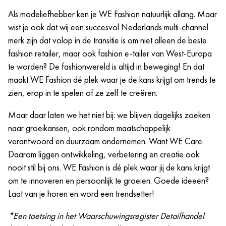
Wij evalueren alle sollicitanten op basis van competenties,
Jaarlijkse “Moments that matter day”; een extra vrije
Als modeliefhebber ken je WE Fashion natuurlijk allang. Maar
ervaring en equal pay m/v/x.
dag die jij mag inzetten op een dag met een speciale
wist je ook dat wij een succesvol Nederlands multi-channel
betekenis voor jou.
merk zijn dat volop in de transitie is om niet alleen de beste
De kans om continu te leren en te ontwikkelen, zowel
fashion retailer, maar ook fashion e-tailer van West-Europa
vakinhoudelijk als persoonlijk. Vanuit onze WE
te worden? De fashionwereld is altijd in beweging! En dat
Academy bieden we bijvoorbeeld verschillende
maakt WE Fashion dé plek waar je de kans krijgt om trends te
opleidings- en trainingsmogelijkheden die jij nodig
zien, erop in te spelen of ze zelf te creëren.
hebt om bij ons te excelleren.
Crewmeetings, events en meer!
Maar daar laten we het niet bij: we blijven dagelijks zoeken
naar groeikansen, ook rondom maatschappelijk
verantwoord en duurzaam ondernemen. Want WE Care.
Daarom liggen ontwikkeling, verbetering en creatie ook
nooit stil bij ons. WE Fashion is dé plek waar jij de kans krijgt
om te innoveren en persoonlijk te groeien. Goede ideeën?
Laat van je horen en word een trendsetter!
*Een toetsing in het Waarschuwingsregister Detailhandel