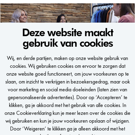
Voornaam
Deze website maakt
gebruik van cookies
WE WOULD LIKE TO KEEP
Achternaam
Wij, en derde partijen, maken op onze website gebruik van
IN TOUCH
E-mailadres
cookies. Wij gebruiken cookies om ervoor te zorgen dat
onze website goed functioneert, om jouw voorkeuren op te
Een seintje krijgen als er een passende vacature is?
slaan, om inzicht te verkrijgen in bezoekersgedrag, maar ook
Telefoonnummer (optioneel)
voor marketing en social media doeleinden (laten zien van
gepersonaliseerde advertenties). Door op ‘Accepteren’ te
LinkedIn URL
klikken, ga je akkoord met het gebruik van alle cookies. In
onze Cookieverklaring kun je meer lezen over de cookies die
STEL JOB ALERT IN
wij gebruiken en kun je jouw voorkeuren opslaan of wijzigen.
Upload je CV
Door ‘Weigeren’ te klikken ga je alleen akkoord met het
Kies bestand