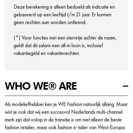
opleidings- en trainingsmogelijkheden die jij nodig
Deze berekening is alleen bedoeld als indicatie en
hebt om bij ons te excelleren.
gebaseerd op een leeftijd t/m 21 jaar. Er kunnen
Crewmeetings, events en meer!
geen rechten aan worden ontleend.
(*) Voor functies met een sterretje achter de naam,
geldt dat dit salaris een all-in loon is, inclusief
vakantiegeld en vakantierechten.
WHO WE® ARE
Als modeliefhebber ken je WE Fashion natuurlijk allang. Maar
wist je ook dat wij een succesvol Nederlands multi-channel
merk zijn dat volop in de transitie is om niet alleen de beste
fashion retailer, maar ook fashion e-tailer van West-Europa