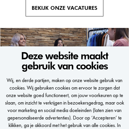
BEKIJK ONZE VACATURES
Deze website maakt
gebruik van cookies
WE WOULD LIKE TO KEEP
Wij, en derde partijen, maken op onze website gebruik van
IN TOUCH
cookies. Wij gebruiken cookies om ervoor te zorgen dat
onze website goed functioneert, om jouw voorkeuren op te
Een seintje krijgen als er een passende vacature is?
slaan, om inzicht te verkrijgen in bezoekersgedrag, maar ook
voor marketing en social media doeleinden (laten zien van
gepersonaliseerde advertenties). Door op ‘Accepteren’ te
klikken, ga je akkoord met het gebruik van alle cookies. In