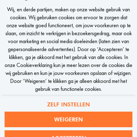
YOU WORK FOR WE®,
Wij, en derde partijen, maken op onze website gebruik van
WE WORK FOR YOU
cookies. Wij gebruiken cookies om ervoor te zorgen dat
onze website goed functioneert, om jouw voorkeuren op te
Een seintje krijgen zodra er een passende vacature is?
slaan, om inzicht te verkrijgen in bezoekersgedrag, maar ook
voor marketing en social media doeleinden (laten zien van
gepersonaliseerde advertenties). Door op ‘Accepteren’ te
klikken, ga je akkoord met het gebruik van alle cookies. In
onze Cookieverklaring kun je meer lezen over de cookies die
STEL JOB ALERT IN
wij gebruiken en kun je jouw voorkeuren opslaan of wijzigen.
Door ‘Weigeren’ te klikken ga je alleen akkoord met het
gebruik van functionele cookies.
ZELF INSTELLEN
Privacy
Cookies
WEIGEREN
WE Fashion