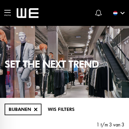
SET THE NEXT TREND
BIJBANEN
WIS FILTERS
1 t/m 3 van 3