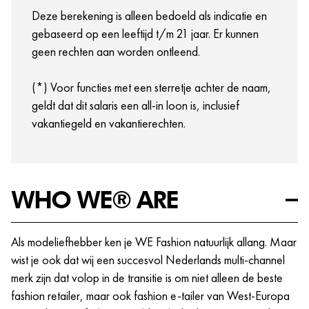
opleidings- en trainingsmogelijkheden die jij nodig
Deze berekening is alleen bedoeld als indicatie en
hebt om bij ons te excelleren.
gebaseerd op een leeftijd t/m 21 jaar. Er kunnen
Crewmeetings, events en meer!
geen rechten aan worden ontleend.
(*) Voor functies met een sterretje achter de naam,
geldt dat dit salaris een all-in loon is, inclusief
vakantiegeld en vakantierechten.
WHO WE® ARE
Als modeliefhebber ken je WE Fashion natuurlijk allang. Maar
wist je ook dat wij een succesvol Nederlands multi-channel
merk zijn dat volop in de transitie is om niet alleen de beste
fashion retailer, maar ook fashion e-tailer van West-Europa