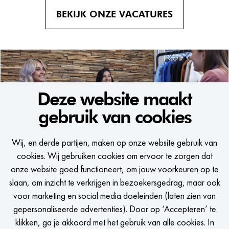
BEKIJK ONZE VACATURES
Deze website maakt
gebruik van cookies
WE WOULD LIKE TO KEEP
Wij, en derde partijen, maken op onze website gebruik van
IN TOUCH
cookies. Wij gebruiken cookies om ervoor te zorgen dat
onze website goed functioneert, om jouw voorkeuren op te
Een seintje krijgen als er een passende vacature is?
slaan, om inzicht te verkrijgen in bezoekersgedrag, maar ook
voor marketing en social media doeleinden (laten zien van
gepersonaliseerde advertenties). Door op ‘Accepteren’ te
klikken, ga je akkoord met het gebruik van alle cookies. In