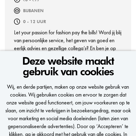
BIJBANEN
0 - 12 UUR
Let your passion for fashion pay the bills! Word jij blij
van persoonlijke service, het geven van goed en
eerlijk advies en gezellige collega’s? En ben je op
zoek naar een flexibele job met veel ontwikkel- en
Deze website maakt
groeimogelijkheden? Dan zit deze bijbaan jou als
gebruik van cookies
gegoten!
BEKIJK VACATURE
Wij, en derde partijen, maken op onze website gebruik van
cookies. Wij gebruiken cookies om ervoor te zorgen dat
onze website goed functioneert, om jouw voorkeuren op te
slaan, om inzicht te verkrijgen in bezoekersgedrag, maar ook
voor marketing en social media doeleinden (laten zien van
gepersonaliseerde advertenties). Door op ‘Accepteren’ te
BEKIJK MEER VACATURES
klikken, ga je akkoord met het gebruik van alle cookies. In