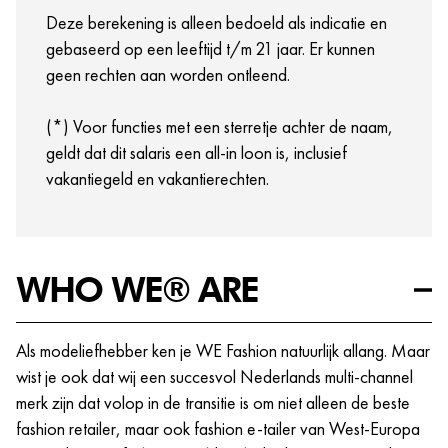
opleidings- en trainingsmogelijkheden die jij nodig
Deze berekening is alleen bedoeld als indicatie en
hebt om bij ons te excelleren.
gebaseerd op een leeftijd t/m 21 jaar. Er kunnen
Crewmeetings, events en meer!
geen rechten aan worden ontleend.
(*) Voor functies met een sterretje achter de naam,
geldt dat dit salaris een all-in loon is, inclusief
vakantiegeld en vakantierechten.
WHO WE® ARE
Als modeliefhebber ken je WE Fashion natuurlijk allang. Maar
wist je ook dat wij een succesvol Nederlands multi-channel
merk zijn dat volop in de transitie is om niet alleen de beste
fashion retailer, maar ook fashion e-tailer van West-Europa