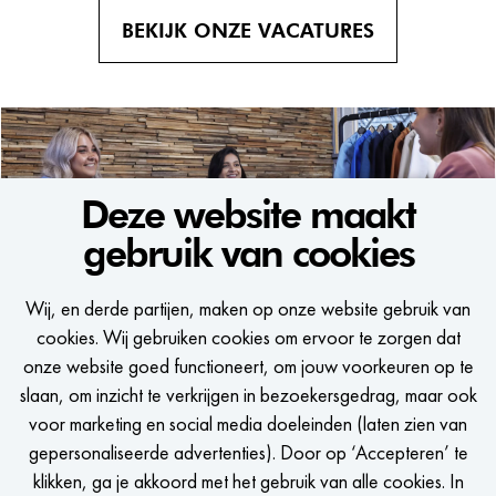
BEKIJK ONZE VACATURES
Deze website maakt
gebruik van cookies
WE WOULD LIKE TO KEEP
Wij, en derde partijen, maken op onze website gebruik van
IN TOUCH
cookies. Wij gebruiken cookies om ervoor te zorgen dat
onze website goed functioneert, om jouw voorkeuren op te
Een seintje krijgen als er een passende vacature is?
slaan, om inzicht te verkrijgen in bezoekersgedrag, maar ook
voor marketing en social media doeleinden (laten zien van
gepersonaliseerde advertenties). Door op ‘Accepteren’ te
klikken, ga je akkoord met het gebruik van alle cookies. In