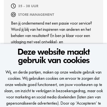
35 - 38 UUR
STORE MANAGEMENT
Ben jij ondernemend met een passie voor service?
Word jij blij van het inspireren van anderen en het
behalen van resultaten? En ben je klaar voor een
uitdaging met veel ontwikkel- en
groeimogelijkheden? Haal dan alles uit de kast als
Deze website maakt
Assistant Store Manager bij WE Fashion en take the
gebruik van cookies
lead in fashion!
BEKIJK VACATURE
Wij, en derde partijen, maken op onze website gebruik van
cookies. Wij gebruiken cookies om ervoor te zorgen dat
onze website goed functioneert, om jouw voorkeuren op te
slaan, om inzicht te verkrijgen in bezoekersgedrag, maar ook
voor marketing en social media doeleinden (laten zien van
gepersonaliseerde advertenties). Door op ‘Accepteren’ te
BEKIJK MEER VACATURES