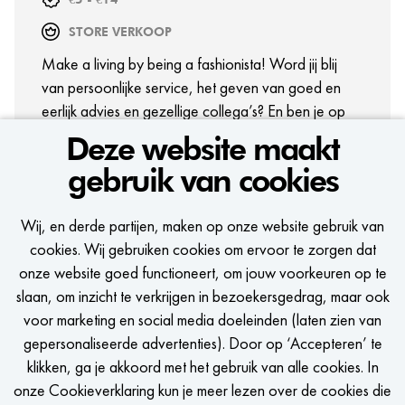
STORE VERKOOP
Make a living by being a fashionista! Word jij blij
van persoonlijke service, het geven van goed en
eerlijk advies en gezellige collega’s? En ben je op
zoek naar een veelzijdige job met veel ontwikkel-
Deze website maakt
en groeimogelijkheden? Dan zit deze baan jou als
gebruik van cookies
gegoten!
BEKIJK VACATURE
Wij, en derde partijen, maken op onze website gebruik van
cookies. Wij gebruiken cookies om ervoor te zorgen dat
onze website goed functioneert, om jouw voorkeuren op te
slaan, om inzicht te verkrijgen in bezoekersgedrag, maar ook
voor marketing en social media doeleinden (laten zien van
gepersonaliseerde advertenties). Door op ‘Accepteren’ te
BEKIJK MEER VACATURES
klikken, ga je akkoord met het gebruik van alle cookies. In
onze Cookieverklaring kun je meer lezen over de cookies die