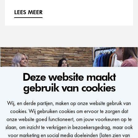
LEES MEER
Deze website maakt
gebruik van cookies
WE WOULD LIKE
Wij, en derde partijen, maken op onze website gebruik van
TO KEEP IN TOUCH
cookies. Wij gebruiken cookies om ervoor te zorgen dat
onze website goed functioneert, om jouw voorkeuren op te
Een seintje krijgen zodra er een passende vacature is?
slaan, om inzicht te verkrijgen in bezoekersgedrag, maar ook
voor marketing en social media doeleinden (laten zien van