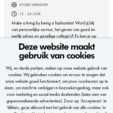
STORE VERKOOP
12 - 24 UUR
Make a living by being a fashionista! Word jij blij
van persoonlijke service, het geven van goed en
eerlijk advies en gezellige collega’s? En ben je op
zoek naar een veelzijdige job met veel ontwikkel-
Deze website maakt
en groeimogelijkheden? Dan zit deze baan jou als
gebruik van cookies
gegoten!
BEKIJK VACATURE
Wij, en derde partijen, maken op onze website gebruik van
cookies. Wij gebruiken cookies om ervoor te zorgen dat
onze website goed functioneert, om jouw voorkeuren op te
slaan, om inzicht te verkrijgen in bezoekersgedrag, maar ook
voor marketing en social media doeleinden (laten zien van
gepersonaliseerde advertenties). Door op ‘Accepteren’ te
BEKIJK MEER VACATURES
klikken, ga je akkoord met het gebruik van alle cookies. In