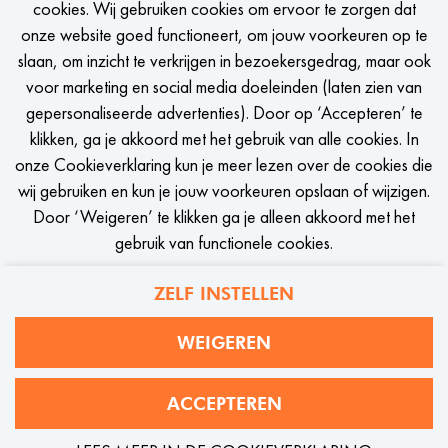
IN TOUCH
cookies. Wij gebruiken cookies om ervoor te zorgen dat
onze website goed functioneert, om jouw voorkeuren op te
Een seintje krijgen als er een passende vacature is?
slaan, om inzicht te verkrijgen in bezoekersgedrag, maar ook
Telefoonnummer (optioneel)
voor marketing en social media doeleinden (laten zien van
gepersonaliseerde advertenties). Door op ‘Accepteren’ te
LinkedIn URL
klikken, ga je akkoord met het gebruik van alle cookies. In
onze Cookieverklaring kun je meer lezen over de cookies die
STEL JOB ALERT IN
wij gebruiken en kun je jouw voorkeuren opslaan of wijzigen.
Upload je CV
Door ‘Weigeren’ te klikken ga je alleen akkoord met het
Kies bestand
gebruik van functionele cookies.
Upload je motivatie (optioneel)
ZELF INSTELLEN
Kies bestand
Privacy
Cookies
WEIGEREN
WE Fashion
Ik accepteer de
privacyverklaring
ACCEPTEREN
SOLLICITEER DIRECT
VERSTUUR