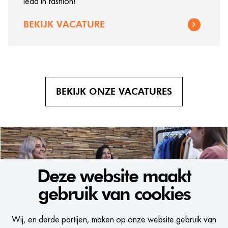
lead in fashion!
BEKIJK VACATURE
BEKIJK ONZE VACATURES
Voornaam
Deze website maakt
gebruik van cookies
WE WOULD LIKE TO KEEP
Achternaam
Wij, en derde partijen, maken op onze website gebruik van
E-mailadres