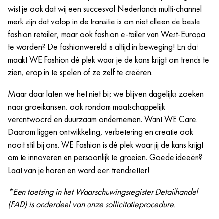
wist je ook dat wij een succesvol Nederlands multi-channel
ervaring en equal pay m/v/x.
betekenis voor jou.
merk zijn dat volop in de transitie is om niet alleen de beste
De kans om continu te leren en te ontwikkelen, zowel
fashion retailer, maar ook fashion e-tailer van West-Europa
vakinhoudelijk als persoonlijk. Vanuit onze WE®
te worden? De fashionwereld is altijd in beweging! En dat
Academy bieden we bijvoorbeeld verschillende
maakt WE Fashion dé plek waar je de kans krijgt om trends te
opleidings- en trainingsmogelijkheden die jij nodig
zien, erop in te spelen of ze zelf te creëren.
hebt om bij ons te excelleren.
Crewmeetings, events en meer!
Maar daar laten we het niet bij: we blijven dagelijks zoeken
naar groeikansen, ook rondom maatschappelijk
verantwoord en duurzaam ondernemen. Want WE Care.
Daarom liggen ontwikkeling, verbetering en creatie ook
nooit stil bij ons. WE Fashion is dé plek waar jij de kans krijgt
om te innoveren en persoonlijk te groeien. Goede ideeën?
Laat van je horen en word een trendsetter!
*Een toetsing in het Waarschuwingsregister Detailhandel
(FAD) is onderdeel van onze sollicitatieprocedure.