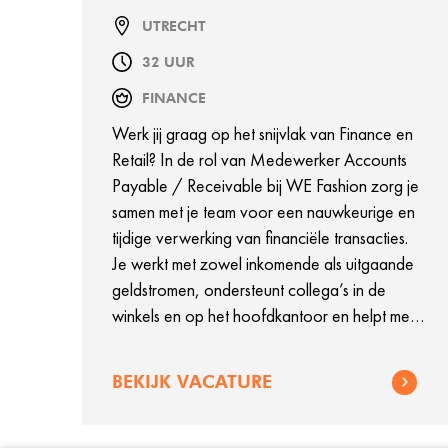
UTRECHT
32 UUR
FINANCE
Werk jij graag op het snijvlak van Finance en
Retail? In de rol van Medewerker Accounts
Payable / Receivable bij WE Fashion zorg je
samen met je team voor een nauwkeurige en
tijdige verwerking van financiële transacties.
Je werkt met zowel inkomende als uitgaande
geldstromen, ondersteunt collega’s in de
winkels en op het hoofdkantoor en helpt mee
om onze financiële processen soepel te laten
verlopen. In deze functie krijg je te maken met
BEKIJK VACATURE
veel verschillende financiële vraagstukken,
waardoor geen dag hetzelfde is. Het gaat om
een tijdelijke functie tot en met eind oktober.