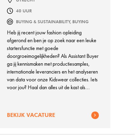
UTRECHT
40 UUR
BUYING & SUSTAINABILITY, BUYING
Heb jij recent jouw fashion opleiding
afgerond en ben je op zoek naar een leuke
startersfunctie met goede
doorgroeimogelijkheden? Als Assistant Buyer
ga jij kennismaken met productiesamples,
internationale leveranciers en het analyseren
van data voor onze Kidswear collecties. Iets
voor jou? Haal dan alles uit de kast als
Assistant Buyer en word een trendsetter bij
WE Fashion!
BEKIJK VACATURE