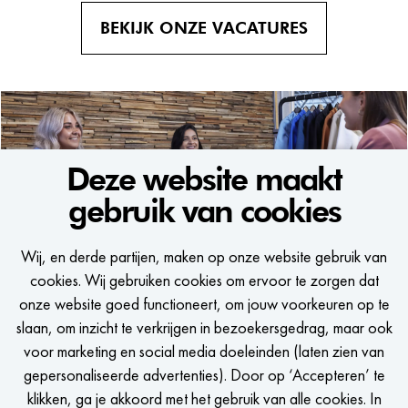
BEKIJK ONZE VACATURES
Voornaam
Deze website maakt
gebruik van cookies
WE WOULD LIKE TO KEEP
Achternaam
Wij, en derde partijen, maken op onze website gebruik van
IN TOUCH
E-mailadres
cookies. Wij gebruiken cookies om ervoor te zorgen dat
onze website goed functioneert, om jouw voorkeuren op te
Een seintje krijgen als er een passende vacature is?
slaan, om inzicht te verkrijgen in bezoekersgedrag, maar ook
Telefoonnummer (optioneel)
voor marketing en social media doeleinden (laten zien van
gepersonaliseerde advertenties). Door op ‘Accepteren’ te
LinkedIn URL
klikken, ga je akkoord met het gebruik van alle cookies. In