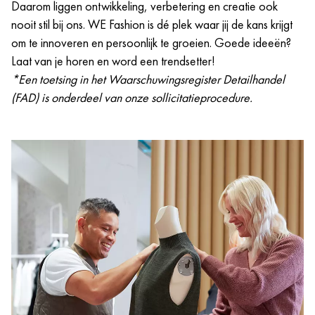
Daarom liggen ontwikkeling, verbetering en creatie ook
Je hebt al enige ervaring opgedaan met visual
nooit stil bij ons. WE Fashion is dé plek waar jij de kans krijgt
merchandising, styling of winkelpresentatie en wilt
om te innoveren en persoonlijk te groeien. Goede ideeën?
jezelf hierin verder ontwikkelen.
Laat van je horen en word een trendsetter!
Je ziet commerciële kansen en weet deze te vertalen
*Een toetsing in het Waarschuwingsregister Detailhandel
naar een aantrekkelijke winkelpresentatie.
(FAD) is onderdeel van onze sollicitatieprocedure.
Je neemt initiatief, werkt graag samen en vindt het
leuk om collega's mee te nemen in jouw ideeën.
Wij evalueren alle sollicitanten op basis van competenties,
ervaring en equal pay m/v/x.