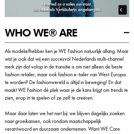
bij aan een consistente winkelbeleving voor onze klanten.
Store!)
Standaard 20% shopkorting.
Bij WE® krijg je de ruimte om jezelf verder te ontwikkelen
Jaarlijkse “Moments that matter day”; een extra vrije
binnen het vak. Door coaching, trainingen en praktijkervaring
dag die jij mag inzetten op een dag met een speciale
WHO WE® ARE
leer je hoe je commerciële inzichten vertaalt naar sterke
betekenis voor jou.
winkelpresentaties en ontwikkel je jezelf stap voor stap
Korting op jouw sportabonnement, een goede
verder als visual merchandising specialist.
pensioenregeling en een uitgebreid pakket aan
Als modeliefhebber ken je WE Fashion natuurlijk allang. Maar
collectieve verzekeringen.
wist je ook dat wij een succesvol Nederlands multi-channel
En natuurlijk geef jij iedere klant een warm welkom en
De kans om continu te leren en te ontwikkelen, zowel
merk zijn dat volop in de transitie is om niet alleen de beste
adviseer je over de nieuwste trends.
vakinhoudelijk als persoonlijk. Vanuit onze WE®
fashion retailer, maar ook fashion e-tailer van West-Europa
Waar jij impact maakt:
Academy bieden we bijvoorbeeld verschillende
te worden? De fashionwereld is altijd in beweging! En dat
opleidings- en trainingsmogelijkheden die jij nodig
maakt WE Fashion dé plek waar je de kans krijgt om trends te
Je hebt affiniteit met mode, styling en visual
hebt om bij ons te excelleren.
zien, erop in te spelen of ze zelf te creëren.
merchandising en krijgt energie van een inspirerende
Crewmeetings, events en meer!
winkelomgeving.
Maar daar laten we het niet bij: we blijven dagelijks zoeken
Je brengt de benodigde kennis mee via een opleiding
naar groeikansen, ook rondom maatschappelijk
in de richting van mode, styling of retail, of op een
verantwoord en duurzaam ondernemen. Want WE Care.
andere manier die jou voorbereidt op deze rol.