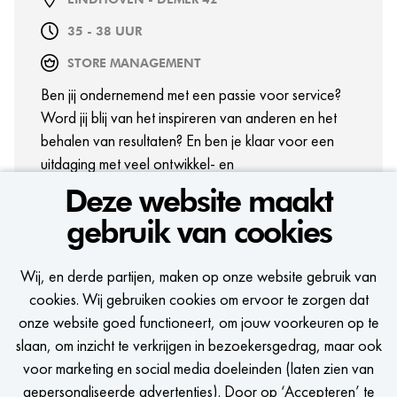
35 - 38 UUR
STORE MANAGEMENT
Ben jij ondernemend met een passie voor service?
Word jij blij van het inspireren van anderen en het
behalen van resultaten? En ben je klaar voor een
uitdaging met veel ontwikkel- en
groeimogelijkheden? Haal dan alles uit de kast als
Deze website maakt
Assistant Store Manager bij WE Fashion en take the
gebruik van cookies
lead in fashion!
BEKIJK VACATURE
Wij, en derde partijen, maken op onze website gebruik van
cookies. Wij gebruiken cookies om ervoor te zorgen dat
onze website goed functioneert, om jouw voorkeuren op te
slaan, om inzicht te verkrijgen in bezoekersgedrag, maar ook
voor marketing en social media doeleinden (laten zien van
gepersonaliseerde advertenties). Door op ‘Accepteren’ te
BEKIJK MEER VACATURES