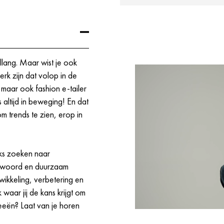
ijkheden die jij nodig hebt
llang. Maar wist je ook
rk zijn dat volop in de
r, maar ook fashion e-tailer
altijd in beweging! En dat
m trends te zien, erop in
jks zoeken naar
ntwoord en duurzaam
kkeling, verbetering en
 waar jij de kans krijgt om
eeën? Laat van je horen