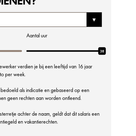
DIENEN?
Aantal uur
38
erker verdien je bij een leeftijd van 16 jaar
to per week.
 bedoeld als indicatie en gebaseerd op een
kunnen geen rechten aan worden ontleend.
terretje achter de naam, geldt dat dit salaris een
akantiegeld en vakantierechten.