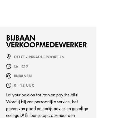
BIJBAAN
VERKOOPMEDEWERKER
DELFT - PARADIJSPOORT 26
€6 - €17
BIJBANEN
0 - 12 UUR
Let your passion for fashion pay the bills!
Word jij blij van persoonlijke service, het
geven van goed en eerlijk advies en gezellige
collega’s? En ben je op zoek naar een