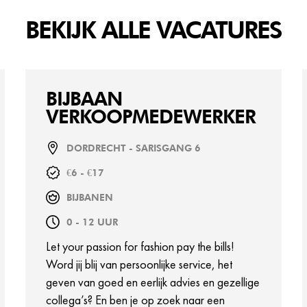
BEKIJK ALLE VACATURES
BIJBAAN
VERKOOPMEDEWERKER
DORDRECHT - SARISGANG 6
€6 - €17
BIJBANEN
0 - 12 UUR
Let your passion for fashion pay the bills!
Word jij blij van persoonlijke service, het
geven van goed en eerlijk advies en gezellige
collega’s? En ben je op zoek naar een