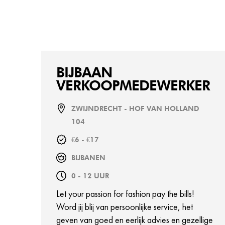
BIJBAAN
VERKOOPMEDEWERKER
ZWIJNDRECHT - HOF VAN HOLLAND
104
€6 - €17
BIJBANEN
0 - 12 UUR
Let your passion for fashion pay the bills!
Word jij blij van persoonlijke service, het
geven van goed en eerlijk advies en gezellige