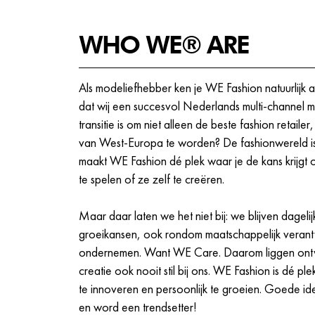
verschillende opleidings- en trainingsmogel
om bij ons te excelleren.
WHO WE® ARE
Crewmeetings, events en meer!
Als modeliefhebber ken je WE Fashion natuurlijk a
dat wij een succesvol Nederlands multi-channel me
transitie is om niet alleen de beste fashion retaile
van West-Europa te worden? De fashionwereld is 
maakt WE Fashion dé plek waar je de kans krijgt o
te spelen of ze zelf te creëren.
Maar daar laten we het niet bij: we blijven dageli
groeikansen, ook rondom maatschappelijk vera
ondernemen. Want WE Care. Daarom liggen ontwi
creatie ook nooit stil bij ons. WE Fashion is dé plek
te innoveren en persoonlijk te groeien. Goede id
en word een trendsetter!