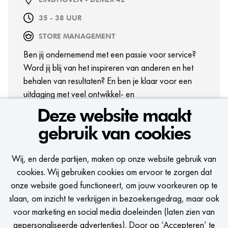
35 - 38 UUR
STORE MANAGEMENT
Ben jij ondernemend met een passie voor service?
Word jij blij van het inspireren van anderen en het
behalen van resultaten? En ben je klaar voor een
uitdaging met veel ontwikkel- en
groeimogelijkheden? Haal dan alles uit de kast als
Deze website maakt
Assistant Store Manager bij WE Fashion en take the
gebruik van cookies
lead in fashion!
BEKIJK VACATURE
Wij, en derde partijen, maken op onze website gebruik van
cookies. Wij gebruiken cookies om ervoor te zorgen dat
onze website goed functioneert, om jouw voorkeuren op te
slaan, om inzicht te verkrijgen in bezoekersgedrag, maar ook
voor marketing en social media doeleinden (laten zien van
gepersonaliseerde advertenties). Door op ‘Accepteren’ te
BEKIJK MEER VACATURES