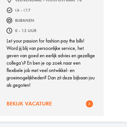
VEENENDAAL - HOOFDSTRAAT 78
€6 - €17
BIJBANEN
0 - 12 UUR
Let your passion for fashion pay the bills!
Word jij blij van persoonlijke service, het
geven van goed en eerlijk advies en gezellige
collega’s? En ben je op zoek naar een
flexibele job met veel ontwikkel- en
groeimogelijkheden? Dan zit deze bijbaan jou
als gegoten!
BEKIJK VACATURE