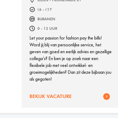
UDEN - PROMENADE 61
€6 - €17
BIJBANEN
0 - 12 UUR
Let your passion for fashion pay the bills!
Word jij blij van persoonlijke service, het
geven van goed en eerlijk advies en gezellige
collega’s? En ben je op zoek naar een
flexibele job met veel ontwikkel- en
groeimogelijkheden? Dan zit deze bijbaan jou
als gegoten!
BEKIJK VACATURE