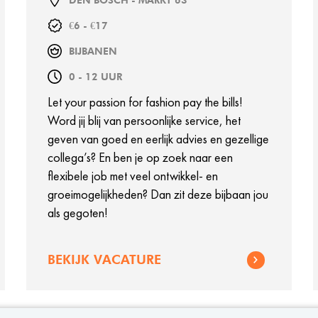
DEN BOSCH - MARKT 63
€6 - €17
BIJBANEN
0 - 12 UUR
Let your passion for fashion pay the bills!
Word jij blij van persoonlijke service, het
geven van goed en eerlijk advies en gezellige
collega’s? En ben je op zoek naar een
flexibele job met veel ontwikkel- en
groeimogelijkheden? Dan zit deze bijbaan jou
als gegoten!
BEKIJK VACATURE