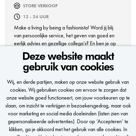
STORE VERKOOP
12 - 24 UUR
Make a living by being a fashionista! Word jij blij
van persoonlijke service, het geven van goed en
eerlijk advies en gezellige collega’s? En ben je op
zoek naar een veelzijdige job met veel ontwikkel-
Deze website maakt
en groeimogelijkheden? Dan zit deze baan jou als
gebruik van cookies
gegoten!
BEKIJK VACATURE
Wij, en derde partijen, maken op onze website gebruik van
cookies. Wij gebruiken cookies om ervoor te zorgen dat
onze website goed functioneert, om jouw voorkeuren op te
slaan, om inzicht te verkrijgen in bezoekersgedrag, maar ook
voor marketing en social media doeleinden (laten zien van
gepersonaliseerde advertenties). Door op ‘Accepteren’ te
BEKIJK MEER VACATURES
klikken, ga je akkoord met het gebruik van alle cookies. In