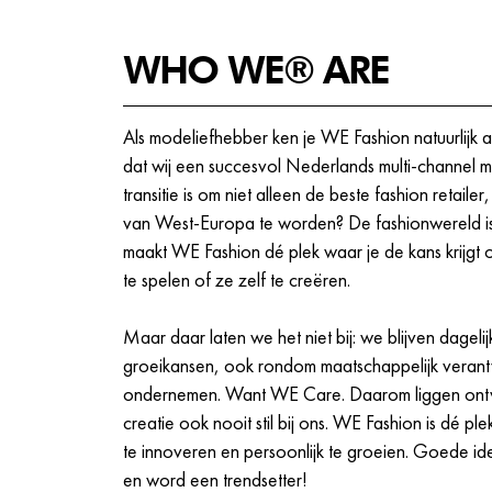
verschillende opleidings- en trainingsmogel
om bij ons te excelleren.
WHO WE® ARE
Crewmeetings, events en meer!
Als modeliefhebber ken je WE Fashion natuurlijk a
dat wij een succesvol Nederlands multi-channel me
transitie is om niet alleen de beste fashion retaile
van West-Europa te worden? De fashionwereld is 
maakt WE Fashion dé plek waar je de kans krijgt o
te spelen of ze zelf te creëren.
Maar daar laten we het niet bij: we blijven dageli
groeikansen, ook rondom maatschappelijk vera
ondernemen. Want WE Care. Daarom liggen ontwi
creatie ook nooit stil bij ons. WE Fashion is dé plek
te innoveren en persoonlijk te groeien. Goede id
en word een trendsetter!