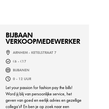
BIJBAAN
VERKOOPMEDEWERKER
ARNHEM - KETELSTRAAT 7
€6 - €17
BIJBANEN
0 - 12 UUR
Let your passion for fashion pay the bills!
Word jij blij van persoonlijke service, het
geven van goed en eerlijk advies en gezellige
collega’s? En ben je op zoek naar een