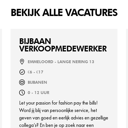
BEKIJK ALLE VACATURES
BIJBAAN
VERKOOPMEDEWERKER
EMMELOORD - LANGE NERING 13
€6 - €17
BIJBANEN
0 - 12 UUR
Let your passion for fashion pay the bills!
Word jij blij van persoonlijke service, het
geven van goed en eerlijk advies en gezellige
collega’s? En ben je op zoek naar een