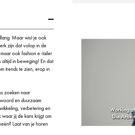
ijkheden die jij nodig hebt
llang. Maar wist je ook
rk zijn dat volop in de
r, maar ook fashion e-tailer
altijd in beweging! En dat
m trends te zien, erop in
jks zoeken naar
ntwoord en duurzaam
kkeling, verbetering en
 waar jij de kans krijgt om
eeën? Laat van je horen