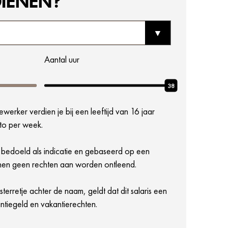
DIENEN?
Aantal uur
38
erker verdien je bij een leeftijd van 16 jaar
to per week.
 bedoeld als indicatie en gebaseerd op een
kunnen geen rechten aan worden ontleend.
terretje achter de naam, geldt dat dit salaris een
akantiegeld en vakantierechten.