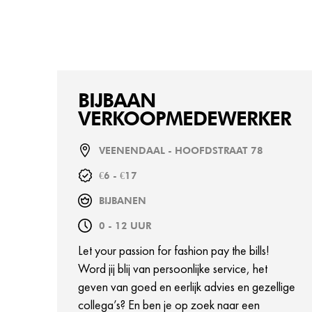
BIJBAAN
VERKOOPMEDEWERKER
VEENENDAAL - HOOFDSTRAAT 78
€6 - €17
BIJBANEN
0 - 12 UUR
Let your passion for fashion pay the bills!
Word jij blij van persoonlijke service, het
geven van goed en eerlijk advies en gezellige
collega’s? En ben je op zoek naar een