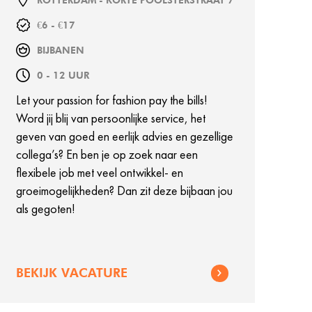
ROTTERDAM - KORTE POOLSTERSTRAAT 7
€6 - €17
BIJBANEN
0 - 12 UUR
Let your passion for fashion pay the bills!
Word jij blij van persoonlijke service, het
geven van goed en eerlijk advies en gezellige
collega’s? En ben je op zoek naar een
flexibele job met veel ontwikkel- en
groeimogelijkheden? Dan zit deze bijbaan jou
als gegoten!
BEKIJK VACATURE