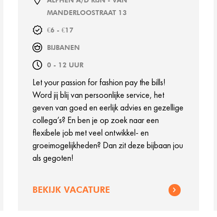
ALPHEN A/D RIJN - VAN
MANDERLOOSTRAAT 13
€6 - €17
BIJBANEN
0 - 12 UUR
Let your passion for fashion pay the bills!
Word jij blij van persoonlijke service, het
geven van goed en eerlijk advies en gezellige
collega’s? En ben je op zoek naar een
flexibele job met veel ontwikkel- en
groeimogelijkheden? Dan zit deze bijbaan jou
als gegoten!
BEKIJK VACATURE