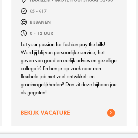
HAARLEM - GROTE HOUTSTRAAT 52-60
€5 - €17
BIJBANEN
0 - 12 UUR
Let your passion for fashion pay the bills!
Word jij blij van persoonlijke service, het
geven van goed en eerlijk advies en gezellige
collega’s? En ben je op zoek naar een
flexibele job met veel ontwikkel- en
groeimogelijkheden? Dan zit deze bijbaan jou
als gegoten!
BEKIJK VACATURE