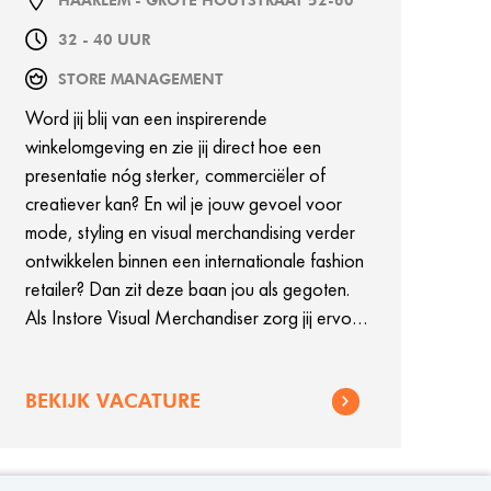
HAARLEM - GROTE HOUTSTRAAT 52-60
32 - 40 UUR
STORE MANAGEMENT
Word jij blij van een inspirerende
winkelomgeving en zie jij direct hoe een
presentatie nóg sterker, commerciëler of
creatiever kan? En wil je jouw gevoel voor
mode, styling en visual merchandising verder
ontwikkelen binnen een internationale fashion
retailer? Dan zit deze baan jou als gegoten.
Als Instore Visual Merchandiser zorg jij ervoor
dat onze collecties optimaal tot hun recht
komen. Van inspirerende etalages en perfect
BEKIJK VACATURE
gestylede mannequins tot een
winkelpresentatie die klanten verrast én
inspireert. Daarbij krijg je de ruimte om te
leren, jezelf verder te ontwikkelen en steeds