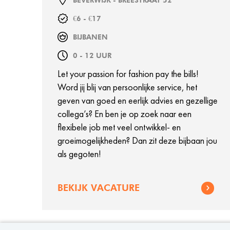
BEVERWIJK - BREESTRAAT 52
€6 - €17
BIJBANEN
0 - 12 UUR
Let your passion for fashion pay the bills!
Word jij blij van persoonlijke service, het
geven van goed en eerlijk advies en gezellige
collega’s? En ben je op zoek naar een
flexibele job met veel ontwikkel- en
groeimogelijkheden? Dan zit deze bijbaan jou
als gegoten!
BEKIJK VACATURE