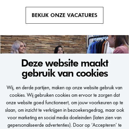
BEKIJK ONZE VACATURES
Deze website maakt
gebruik van cookies
WE WOULD LIKE TO KEEP
Wij, en derde partijen, maken op onze website gebruik van
IN TOUCH
cookies. Wij gebruiken cookies om ervoor te zorgen dat
onze website goed functioneert, om jouw voorkeuren op te
Een seintje krijgen als er een passende vacature is?
slaan, om inzicht te verkrijgen in bezoekersgedrag, maar ook
voor marketing en social media doeleinden (laten zien van
gepersonaliseerde advertenties). Door op ‘Accepteren’ te