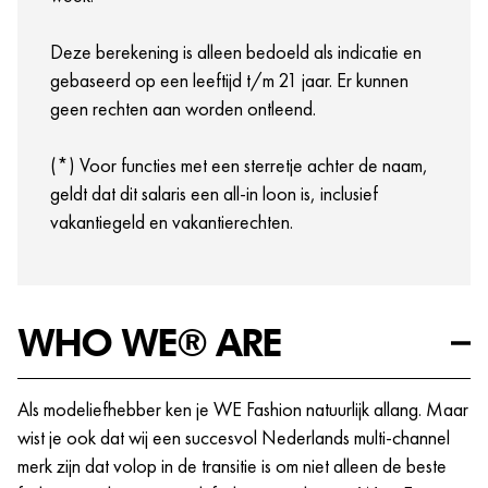
Academy bieden we bijvoorbeeld verschillende
opleidings- en trainingsmogelijkheden die jij nodig
Deze berekening is alleen bedoeld als indicatie en
hebt om bij ons te excelleren.
gebaseerd op een leeftijd t/m 21 jaar. Er kunnen
Crewmeetings, events en meer!
geen rechten aan worden ontleend.
(*) Voor functies met een sterretje achter de naam,
geldt dat dit salaris een all-in loon is, inclusief
vakantiegeld en vakantierechten.
WHO WE® ARE
Als modeliefhebber ken je WE Fashion natuurlijk allang. Maar
wist je ook dat wij een succesvol Nederlands multi-channel
merk zijn dat volop in de transitie is om niet alleen de beste