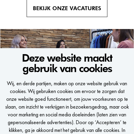
BEKIJK ONZE VACATURES
Deze website maakt
gebruik van cookies
WE WOULD LIKE TO KEEP
Wij, en derde partijen, maken op onze website gebruik van
IN TOUCH
cookies. Wij gebruiken cookies om ervoor te zorgen dat
onze website goed functioneert, om jouw voorkeuren op te
Een seintje krijgen als er een passende vacature is?
slaan, om inzicht te verkrijgen in bezoekersgedrag, maar ook
voor marketing en social media doeleinden (laten zien van
gepersonaliseerde advertenties). Door op ‘Accepteren’ te
klikken, ga je akkoord met het gebruik van alle cookies. In