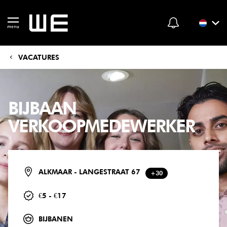
VACATURES
BIJBAAN
VERKOOPMEDEWERKER
ALKMAAR - LANGESTRAAT 67
+30
€5 - €17
BIJBANEN