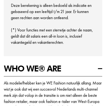
opleidings- en trainingsmogelijkheden die jij nodig
Deze berekening is alleen bedoeld als indicatie en
hebt om bij ons te excelleren.
gebaseerd op een leeftijd t/m 21 jaar. Er kunnen
Crewmeetings, events en meer!
geen rechten aan worden ontleend.
(*) Voor functies met een sterretje achter de naam,
geldt dat dit salaris een all-in loon is, inclusief
vakantiegeld en vakantierechten.
WHO WE® ARE
Als modeliefhebber ken je WE Fashion natuurlijk allang. Maar
wist je ook dat wij een succesvol Nederlands multi-channel
merk zijn dat volop in de transitie is om niet alleen de beste
fashion retailer, maar ook fashion e-tailer van West-Europa