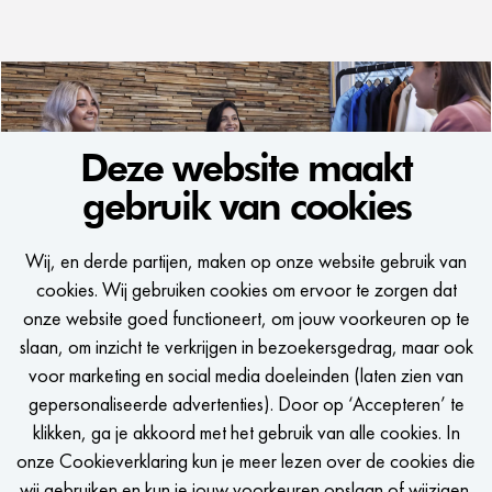
Deze website maakt
gebruik van cookies
WE WOULD LIKE
Wij, en derde partijen, maken op onze website gebruik van
TO KEEP IN TOUCH
cookies. Wij gebruiken cookies om ervoor te zorgen dat
onze website goed functioneert, om jouw voorkeuren op te
Een seintje krijgen zodra er een passende vacature is?
slaan, om inzicht te verkrijgen in bezoekersgedrag, maar ook
voor marketing en social media doeleinden (laten zien van
gepersonaliseerde advertenties). Door op ‘Accepteren’ te
klikken, ga je akkoord met het gebruik van alle cookies. In
onze Cookieverklaring kun je meer lezen over de cookies die
STEL JOB ALERT IN
wij gebruiken en kun je jouw voorkeuren opslaan of wijzigen.