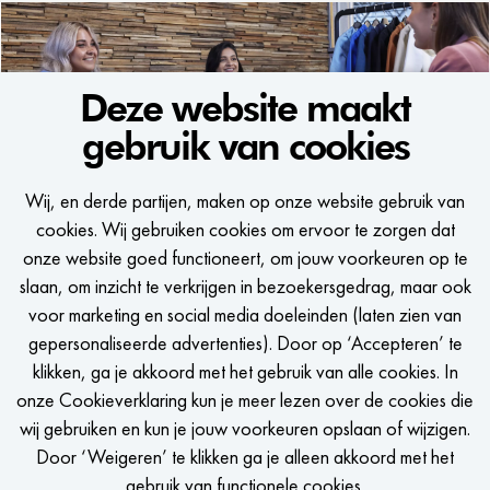
Deze website maakt
gebruik van cookies
WE WOULD LIKE TO KEEP
Wij, en derde partijen, maken op onze website gebruik van
IN TOUCH
cookies. Wij gebruiken cookies om ervoor te zorgen dat
onze website goed functioneert, om jouw voorkeuren op te
Een seintje krijgen zodra er een passende vacature is?
slaan, om inzicht te verkrijgen in bezoekersgedrag, maar ook
voor marketing en social media doeleinden (laten zien van
gepersonaliseerde advertenties). Door op ‘Accepteren’ te
klikken, ga je akkoord met het gebruik van alle cookies. In
onze Cookieverklaring kun je meer lezen over de cookies die
STEL JOB ALERT IN
wij gebruiken en kun je jouw voorkeuren opslaan of wijzigen.
Door ‘Weigeren’ te klikken ga je alleen akkoord met het
gebruik van functionele cookies.