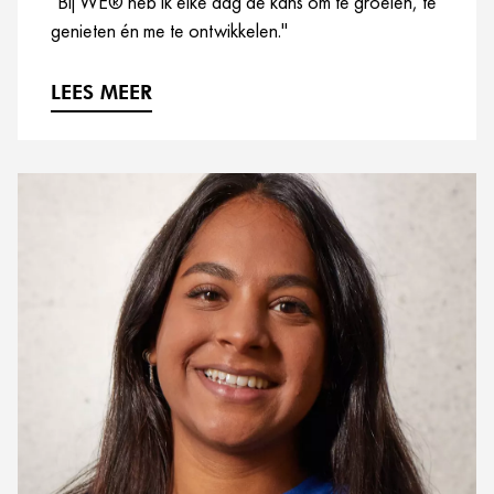
"Bij WE® heb ik elke dag de kans om te groeien, te
genieten én me te ontwikkelen."
LEES MEER